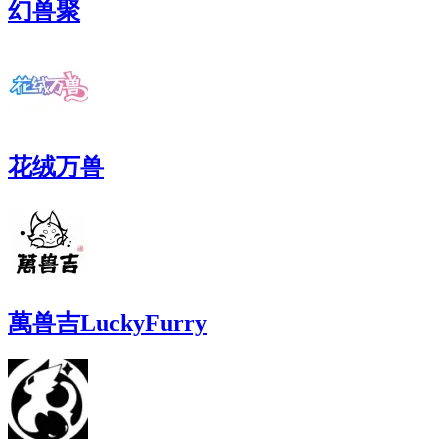
幻兽聚
花绒万兽
萬兽吉LuckyFurry