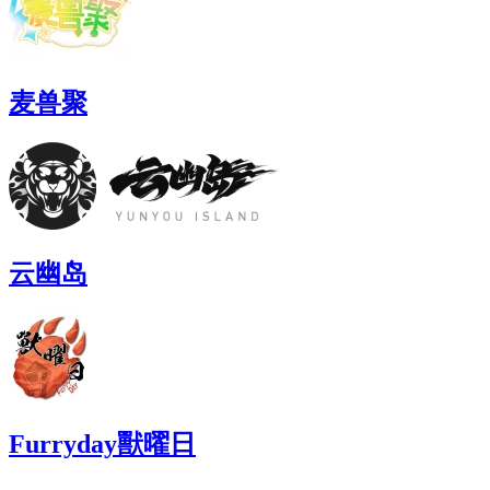
麦兽聚
云幽岛
Furryday獸曜日