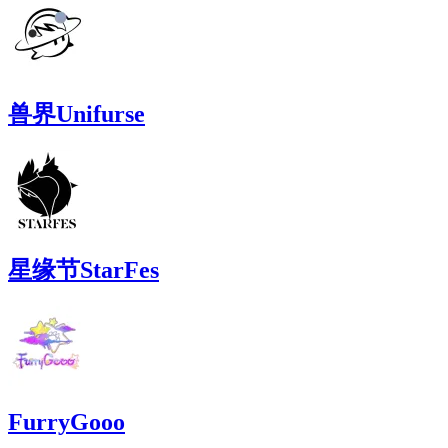
兽界Unifurse
星缘节StarFes
FurryGooo