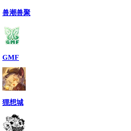
兽潮兽聚
GMF
狸想城