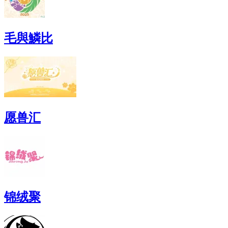
毛與鱗比
愿兽汇
锦绒聚