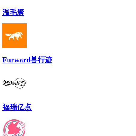
温毛聚
Furward兽行迹
福瑞亿点