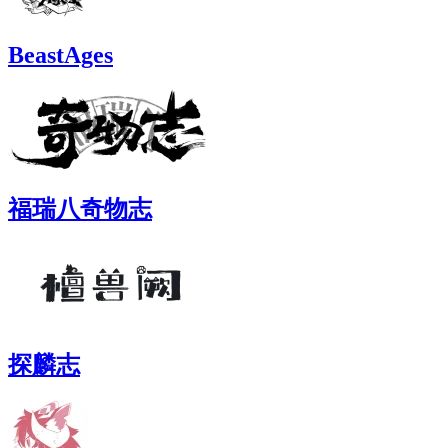
BeastAges
福瑞八奇物志
探麟志