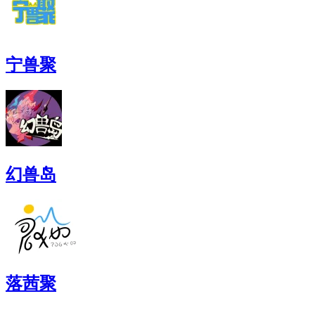
宁兽聚
幻兽岛
落茜聚