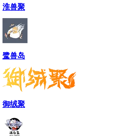
淮兽聚
鹭兽岛
御绒聚