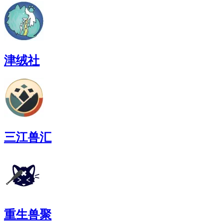
津绒社
三江兽汇
重生兽聚