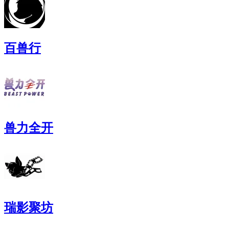
百兽行
兽力全开
瑞影聚坊