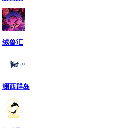
绒兽汇
澜西群岛