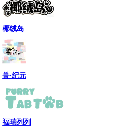
椰绒岛
兽·纪元
福瑞列列