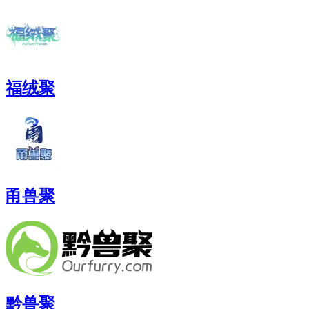
福绒聚
甬兽聚
黔兽聚