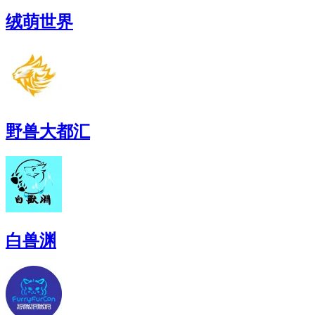
绒萌世界
野兽大都汇
白兽渊