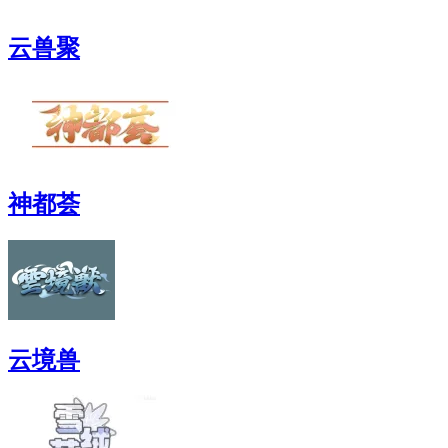
云兽聚
神都荟
云境兽