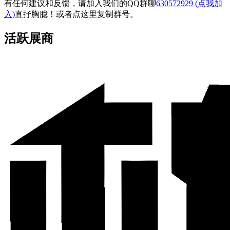
有任何建议和反馈，请加入我们的QQ群聊
630572929 (点我加
入)
直抒胸臆！或者点
这里
复制群号。
活跃展商