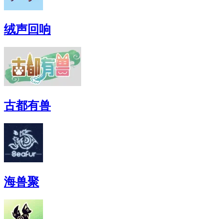
绒声回响
古都有兽
海兽聚