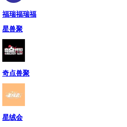
福瑞福瑞福
星兽聚
奇点兽聚
星绒会