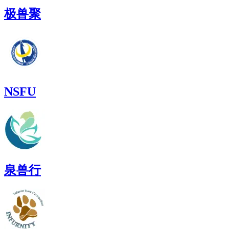
极兽聚
NSFU
泉兽行