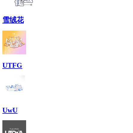
雪绒花
UTFG
UwU