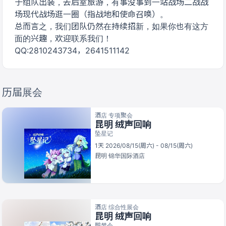
于组队出装，去后室旅游，有事没事到一站战场二战战
场现代战场逛一圈（指战地和使命召唤）。
总而言之，我们团队仍然在持续招新，如果你也有这方
面的兴趣，欢迎联系我们！
QQ:2810243734，2641511142
历届展会
酒店 专项聚会
昆明 绒声回响
坠星记
1天 2026/08/15(周六) - 08/15(周六)
昆明
锦华国际酒店
酒店 综合性展会
昆明 绒声回响
鹊梦令