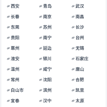
西安
青岛
武汉
长春
南京
南昌
东莞
苏州
长沙
贵阳
南宁
台州
惠州
延边
无锡
淮安
银川
石家庄
温州
咸宁
唐山
常州
沈阳
合肥
白山市
滨州
凯里
宜春
汉中
太原