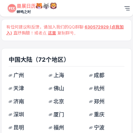
兽展日历
蝉鸣之时
有任何建议和反馈，请加入我们的QQ群聊
630572929 (点我加
入)
直抒胸臆！或者点
这里
复制群号。
中国大陆
（72个地区）
广州
上海
成都
天津
佛山
杭州
济南
北京
郑州
深圳
厦门
重庆
昆明
福州
宁波