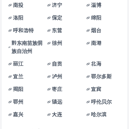
南投
济宁
淄博
洛阳
保定
绵阳
呼和浩特
东营
烟台
黔东南苗族侗
徐州
南港
族自治州
丽江
自贡
北海
宜兰
泸州
鄂尔多斯
揭阳
枣庄
宜宾
鄂州
镇远
呼伦贝尔
嘉兴
大连
哈尔滨