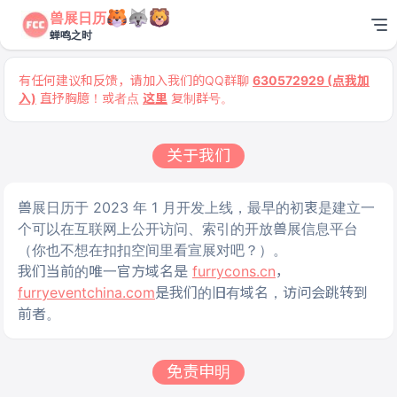
兽展日历
蝉鸣之时
有任何建议和反馈，请加入我们的QQ群聊
630572929 (点我加
入)
直抒胸臆！或者点
这里
复制群号。
关于我们
兽展日历于 2023 年 1 月开发上线，最早的初衷是建立一
个可以在互联网上公开访问、索引的开放兽展信息平台
（你也不想在扣扣空间里看宣展对吧？）。
我们当前的唯一官方域名是
furrycons.cn
，
furryeventchina.com
是我们的旧有域名，访问会跳转到
前者。
免责申明