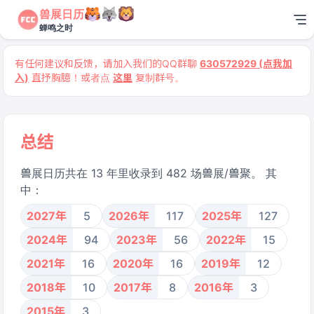
兽展日历
蝉鸣之时
有任何建议和反馈，请加入我们的QQ群聊
630572929 (点我加
入)
直抒胸臆！或者点
这里
复制群号。
总结
兽展日历共在 13 年里收录到 482 场兽展/兽聚。 其
中：
2027年
5
2026年
117
2025年
127
2024年
94
2023年
56
2022年
15
2021年
16
2020年
16
2019年
12
2018年
10
2017年
8
2016年
3
2015年
3