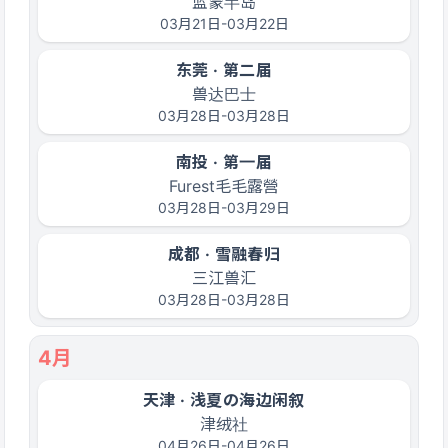
蓝蒙半岛
03月21日
-
03月22日
东莞 · 第二届
兽达巴士
03月28日
-
03月28日
南投 · 第一届
Furest毛毛露營
03月28日
-
03月29日
成都 · 雪融春归
三江兽汇
03月28日
-
03月28日
4月
天津 · 浅夏の海边闲叙
津绒社
04月26日
-
04月26日