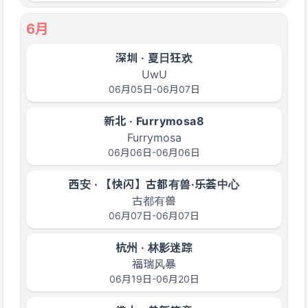
6月
深圳 · 夏日狂欢
UwU
06月05日
-
06月07日
新北 · Furrymosa8
Furrymosa
06月06日
-
06月06日
西安 · 【快闪】古都有兽·乐荟中心
古都有兽
06月07日
-
06月07日
杭州 · 林影迷踪
福瑞风暴
06月19日
-
06月20日