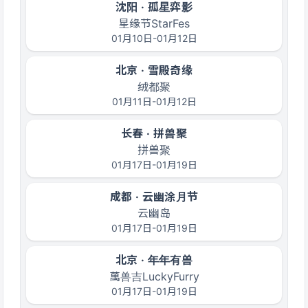
沈阳 · 孤星弈影
星缘节StarFes
01月10日
-
01月12日
北京 · 雪殿奇缘
绒都聚
01月11日
-
01月12日
长春 · 拼兽聚
拼兽聚
01月17日
-
01月19日
成都 · 云幽涂月节
云幽岛
01月17日
-
01月19日
北京 · 年年有兽
萬兽吉LuckyFurry
01月17日
-
01月19日