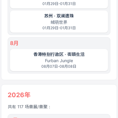
01月29日
-
01月31日
苏州 · 双澜遗珠
绒萌世界
01月29日
-
01月31日
8月
香港特别行政区 · 街頭生活
Furban Jungle
08月07日
-
08月08日
2026年
共有 117 场兽展/兽聚
：