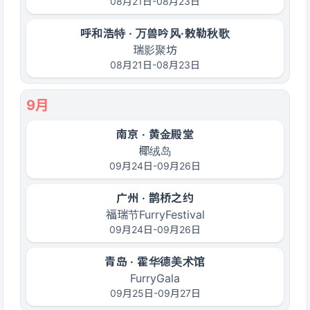
08月21日
-
08月23日
呼和浩特 · 万兽吟风·敕勒秋歌
瑞影聚坊
08月21日
-
08月23日
9月
南京 · 黄金殿堂
椰绒岛
09月24日
-
09月26日
广州 · 鹊桥之约
福瑞节FurryFestival
09月24日
-
09月26日
青岛 · 霍华德美术馆
FurryGala
09月25日
-
09月27日