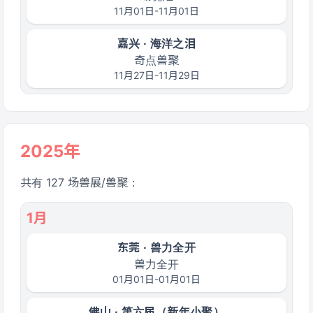
11月01日
-
11月01日
嘉兴 · 海洋之泪
奇点兽聚
11月27日
-
11月29日
2025年
共有 127 场兽展/兽聚
：
1月
东莞 · 兽力全开
兽力全开
01月01日
-
01月01日
佛山 · 第六届（新年小聚）