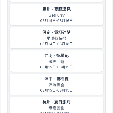
惠州 · 夏野逐风
GetFurry
08月14日
-
08月16日
保定 · 霓灯碎梦
星澜特快号
08月14日
-
08月18日
昆明 · 坠星记
绒声回响
08月15日
-
08月15日
汉中 · 兽栖夏
汉澜兽会
08月15日
-
08月15日
杭州 · 夏日派对
缘启兽集