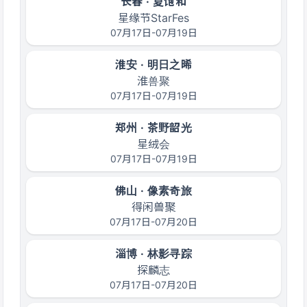
长春 · 夏饱和
星缘节StarFes
07月17日
-
07月19日
淮安 · 明日之晞
淮兽聚
07月17日
-
07月19日
郑州 · 茶野韶光
星绒会
07月17日
-
07月19日
佛山 · 像素奇旅
得闲兽聚
07月17日
-
07月20日
淄博 · 林影寻踪
探麟志
07月17日
-
07月20日