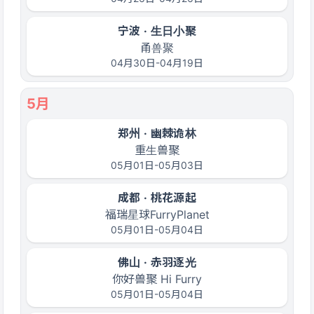
宁波 · 生日小聚
甬兽聚
04月30日
-
04月19日
5月
郑州 · 幽棘诡林
重生兽聚
05月01日
-
05月03日
成都 · 桃花源起
福瑞星球FurryPlanet
05月01日
-
05月04日
佛山 · 赤羽逐光
你好兽聚 Hi Furry
05月01日
-
05月04日