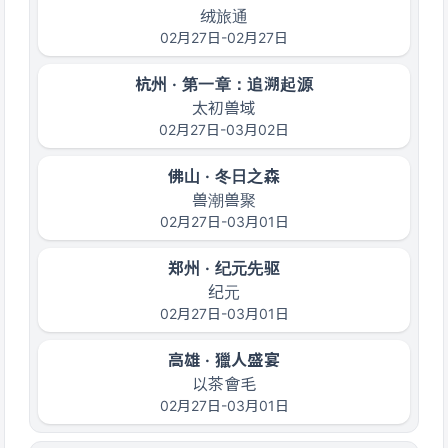
绒旅通
02月27日
-
02月27日
杭州 · 第一章：追溯起源
太初兽域
02月27日
-
03月02日
佛山 · 冬日之森
兽潮兽聚
02月27日
-
03月01日
郑州 · 纪元先驱
纪元
02月27日
-
03月01日
高雄 · 獵人盛宴
以茶會毛
02月27日
-
03月01日