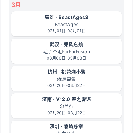
3月
高雄 · BeastAges3
BeastAges
03月01日
-
03月01日
武汉 · 乘风启航
毛了个毛FurFurFusion
03月06日
-
03月08日
杭州 · 桃花湖小聚
缘启兽集
03月20日
-
03月22日
济南 · V12.0 春之雾语
泉兽行
03月20日
-
03月22日
深圳 · 春屿序章