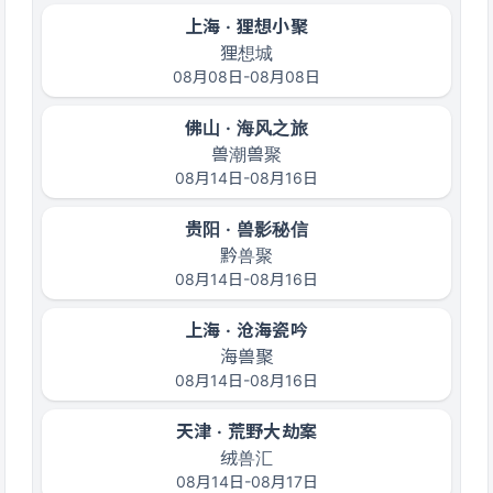
上海 · 狸想小聚
狸想城
08月08日
-
08月08日
佛山 · 海风之旅
兽潮兽聚
08月14日
-
08月16日
贵阳 · 兽影秘信
黔兽聚
08月14日
-
08月16日
上海 · 沧海瓷吟
海兽聚
08月14日
-
08月16日
天津 · 荒野大劫案
绒兽汇
08月14日
-
08月17日