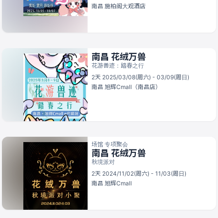
南昌
施柏阁大观酒店
南昌 花绒万兽
花游兽迹：踏春之行
2天 2025/03/08(周六) - 03/09(周日)
南昌
旭辉Cmall（南昌店）
场馆 专项聚会
南昌 花绒万兽
秋境派对
2天 2024/11/02(周六) - 11/03(周日)
南昌
旭辉Cmall