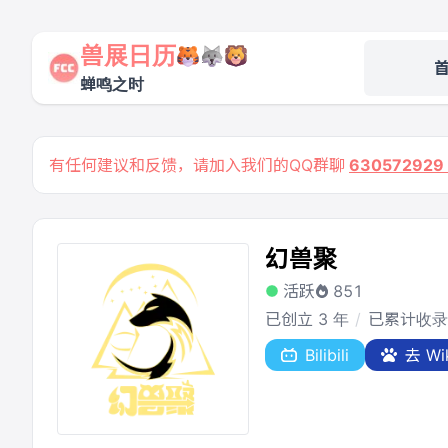
兽展日历
蝉鸣之时
有任何建议和反馈，请加入我们的QQ群聊
63057292
幻兽聚
活跃
851
已创立 3 年
已累计收录
Bilibili
去 Wi