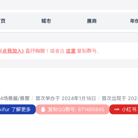
首页
城市
展商
年
9 (点我加入)
直抒胸臆！或者点
这里
复制群号。
4场兽展/兽聚
首次举办于 2024年1月18日
首次出现于 202
kifur 了解更多
复制QQ群号: 871495845
小红书