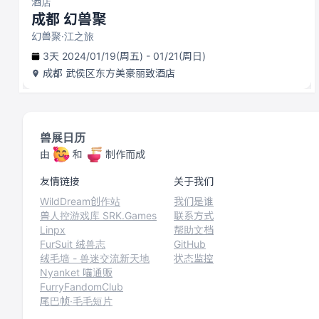
酒店
成都 幻兽聚
幻兽聚·江之旅
3天 2024/01/19(周五) - 01/21(周日)
成都
武侯区东方美豪丽致酒店
兽展日历
由
和
制作而成
友情链接
关于我们
WildDream创作站
我们是谁
兽人控游戏库 SRK.Games
联系方式
Linpx
帮助文档
FurSuit 绒兽志
GitHub
绒毛墙 - 兽迷交流新天地
状态监控
Nyanket 喵通贩
FurryFandomClub
尾巴帧·毛毛短片