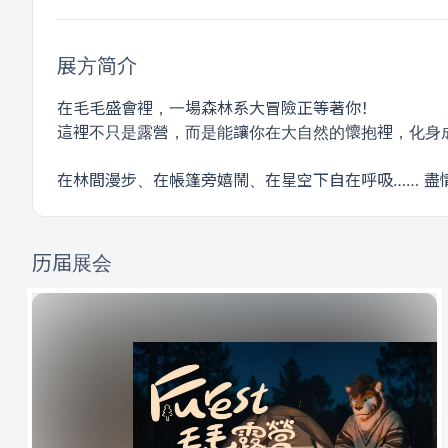
展方简介
在毛毛盛會裡，一場森林系大冒險正等著你！
這裡不只是露營，而是能讓你在大自然的懷抱裡，化身
在林間漫步、在帳篷旁嬉鬧、在星空下自在呼吸…… 盡情
历届展会