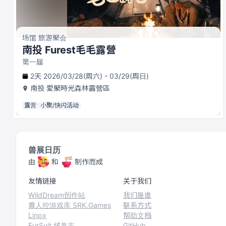
场馆 旅游聚会
南投 Furest毛毛露營
第一届
2天 2026/03/28(周六) - 03/29(周日)
南投
愛聚時光森林露營區
露营
小聚/快闪活动
兽展日历
由
和
制作而成
友情链接
关于我们
WildDream创作站
我们是谁
兽人控游戏库 SRK.Games
联系方式
Linpx
帮助文档
FurSuit 绒兽志
GitHub