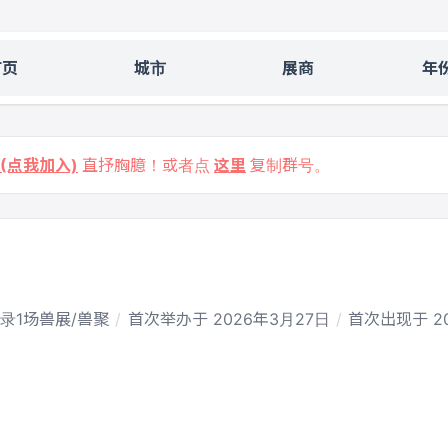
首页
城市
展商
年
9 (点我加入)
直抒胸臆！或者点
这里
复制群号。
录1场兽展/兽聚
首次举办于 2026年3月27日
首次出现于 20