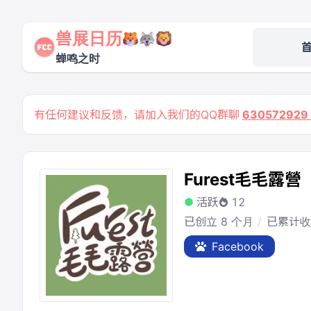
兽展日历
蝉鸣之时
有任何建议和反馈，请加入我们的QQ群聊
63057292
Furest毛毛露營
活跃
12
已创立 8 个月
已累计收
Facebook