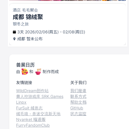
酒店 毛毛聚会
成都 锦绒聚
银冬之旅
3天 2026/02/06(周五) - 02/08(周日)
成都
暂未公布
兽展日历
由
和
制作而成
友情链接
关于我们
WildDream创作站
我们是谁
兽人控游戏库 SRK.Games
联系方式
Linpx
帮助文档
FurSuit 绒兽志
GitHub
绒毛墙 - 兽迷交流新天地
状态监控
Nyanket 喵通贩
FurryFandomClub