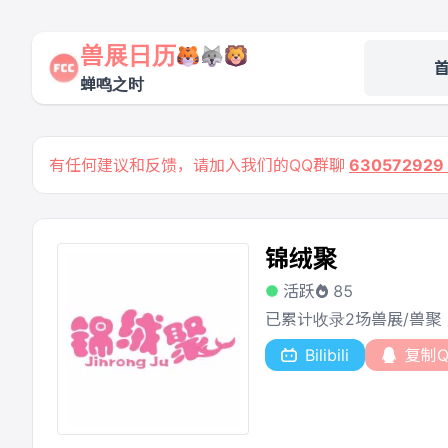
兽展日历
蝉鸣之时
有任何建议和反馈，请加入我们的QQ群聊
63057292
锦绒聚
活跃
85
已累计收录2场兽展/兽聚
Bilibili
复制QQ