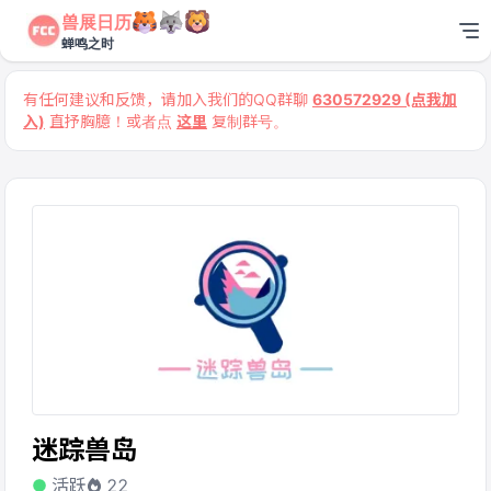
兽展日历
蝉鸣之时
有任何建议和反馈，请加入我们的QQ群聊
630572929 (点我加
入)
直抒胸臆！或者点
这里
复制群号。
迷踪兽岛
活跃
22