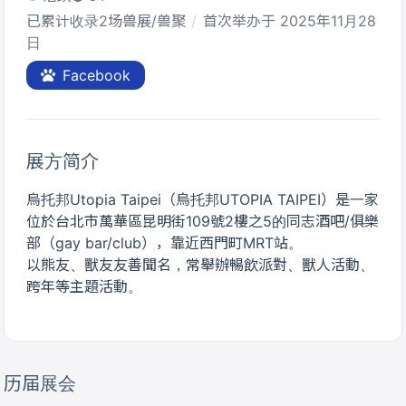
已累计收录2场兽展/兽聚
首次举办于 2025年11月28
日
Facebook
展方简介
烏托邦Utopia Taipei（烏托邦UTOPIA TAIPEI）是一家
位於台北市萬華區昆明街109號2樓之5的同志酒吧/俱樂
部（gay bar/club），靠近西門町MRT站。
以熊友、獸友友善聞名，常舉辦暢飲派對、獸人活動、
跨年等主題活動。
历届展会