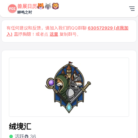
兽展日历
蝉鸣之时
有任何建议和反馈，请加入我们的QQ群聊
630572929 (点我加
入)
直抒胸臆！或者点
这里
复制群号。
绒境汇
活跃
36