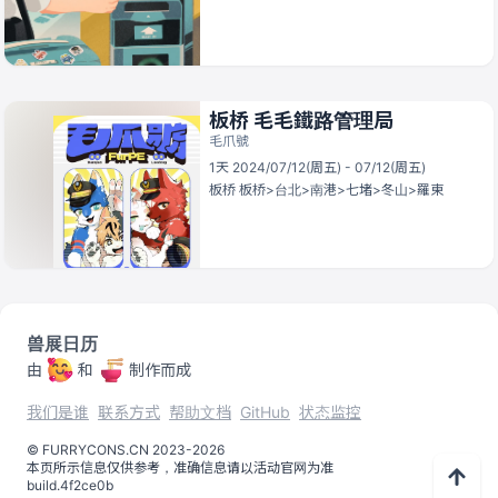
板桥 毛毛鐵路管理局
毛爪號
1天 2024/07/12(周五) - 07/12(周五)
板桥
板桥>台北>南港>七堵>冬山>羅東
兽展日历
由
和
制作而成
我们是谁
联系方式
帮助文档
GitHub
状态监控
©️
FURRYCONS.CN
2023
-
2026
本页所示信息仅供参考，准确信息请以活动官网为准
build.
4f2ce0b