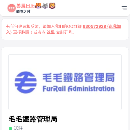
兽展日历
蝉鸣之时
有任何建议和反馈，请加入我们的QQ群聊
630572929 (点我加
入)
直抒胸臆！或者点
这里
复制群号。
毛毛鐵路管理局
活跃