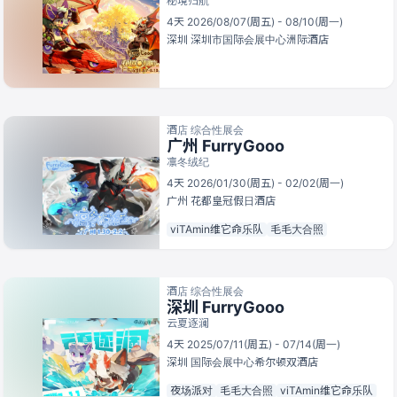
秘境归航
4天 2026/08/07(周五) - 08/10(周一)
深圳
深圳市国际会展中心洲际酒店
酒店 综合性展会
广州 FurryGooo
凛冬绒纪
4天 2026/01/30(周五) - 02/02(周一)
广州
花都皇冠假日酒店
viTAmin维它命乐队
毛毛大合照
酒店 综合性展会
深圳 FurryGooo
云夏逐澜
4天 2025/07/11(周五) - 07/14(周一)
深圳
国际会展中心希尔顿双酒店
夜场派对
毛毛大合照
viTAmin维它命乐队