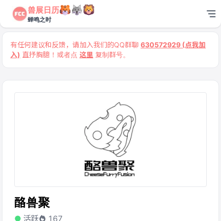
兽展日历
蝉鸣之时
有任何建议和反馈，请加入我们的QQ群聊
630572929 (点我加
入)
直抒胸臆！或者点
这里
复制群号。
酪兽聚
活跃
167