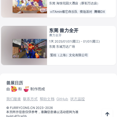
东莞
海悦花园大酒店（厚街万达店）
viTAmin维它命乐队
夜场派对
舞萌DX
东莞 兽力全开
兽力全开
1天 2025/01/01(周三) - 01/01(周三)
东莞
东城万达广场
笙桂（上海）文化有限公司
兽展日历
由
和
制作而成
我们是谁
联系方式
帮助文档
GitHub
状态监控
©️
FURRYCONS.CN
2023
-
2026
本页所示信息仅供参考，准确信息请以活动官网为准
build.
4f2ce0b