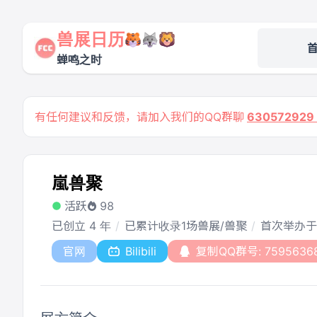
兽展日历
蝉鸣之时
有任何建议和反馈，请加入我们的QQ群聊
63057292
嵐兽聚
活跃
98
已创立 4 年
已累计收录1场兽展/兽聚
首次举办于 
官网
Bilibili
复制QQ群号: 7595636