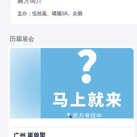
展方简介
主办：伍拾嵐、橘猫SR、炎烟
历届展会
广州 嵐兽聚