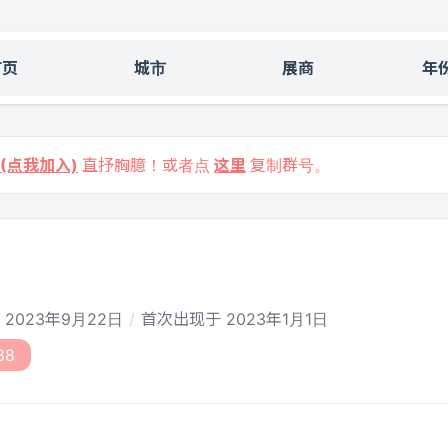
首页
城市
展商
年
9 (点我加入)
直抒胸臆！或者点
这里
复制群号。
2023年9月22日
首次出现于 2023年1月1日
88