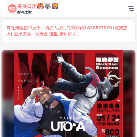
兽展日历
蝉鸣之时
有任何建议和反馈，请加入我们的QQ群聊
630572929 (点我加
入)
直抒胸臆！或者点
这里
复制群号。