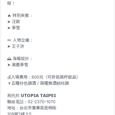
喔！
🔥 特別來賓：
➤ 汪歐
➤ 季雪
✏️ 人物立繪：
➤ 王子洪
🌅 海報設計：
➤ 黑鹿季雪
💰入場費用：600元（可折抵兩杯飲品）
🍷五種特色調酒 / 兩種無酒精特調
烏托邦 𝗨𝗧𝗢𝗣𝗜𝗔 𝗧𝗔𝗜𝗣𝗘𝗜
聯絡電話：02-2370-1070
地址：台北市萬華區昆明街
109號2樓之5