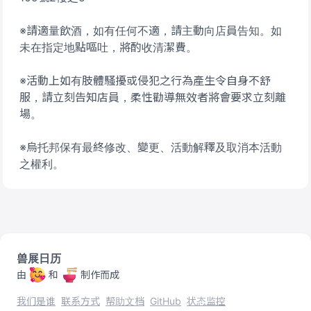
※請適量飲酒，如有任何不適，請主動向店員告知。如
未在指定地點嘔吐，將酌收清潔費。
※活動上如有肢體騷擾或侵犯之行為產生令自身不舒
服，請立刻告知店員，柔性勸導無效者將會要求立刻離
場。
※烏托邦保有最終修改、變更、活動解釋及取消本活動
之權利。
兽展日历
由
和
制作而成
我们是谁
联系方式
帮助文档
GitHub
状态监控