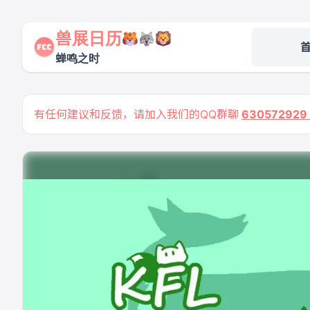
兽展日历
蝉鸣之时
有任何建议和反馈，请加入我们的QQ群聊
63057292