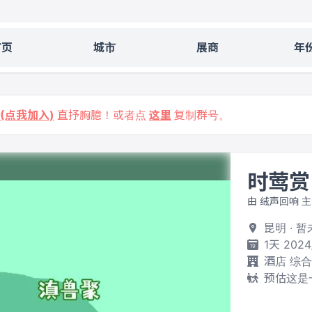
首页
城市
展商
年
9 (点我加入)
直抒胸臆！或者点
这里
复制群号。
时莺赏
由 绒声回响 
昆明 · 
1天 2024
酒店 综
预估这是一