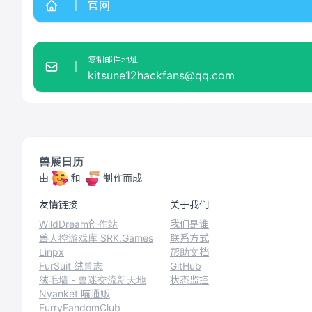
官网
复制邮件地址
kitsune12hackfans@qq.com
兽展日历
由
和
制作而成
友情链接
关于我们
WildDream创作站
我们是谁
兽人控游戏库 SRK.Games
联系方式
Linpx
帮助文档
FurSuit 绒兽志
GitHub
绒毛墙 - 兽迷交流新天地
状态监控
Nyanket 喵通贩
FurryFandomClub