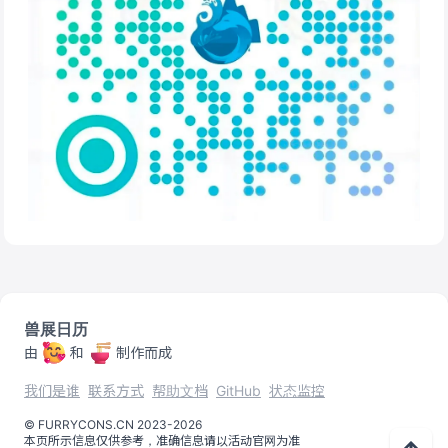
兽展日历
由
和
制作而成
我们是谁
联系方式
帮助文档
GitHub
状态监控
©️
FURRYCONS.CN
2023
-
2026
本页所示信息仅供参考，准确信息请以活动官网为准