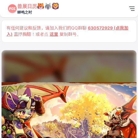
兽展日历
蝉鸣之时
有任何建议和反馈，请加入我们的QQ群聊
630572929 (点我加
入)
直抒胸臆！或者点
这里
复制群号。