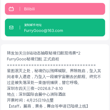
Bilibili
复制邮件地址
FurryGooo@163.com
转发加关注B站动态抽取秘境归航现场票*2
FurryGooo秘境归航 正式启程
=================================
星图泯灭之处，秘境仍以残辉缄默。界隙既启，坠入其
间者非入遗迹，乃坠入一段被宇宙删去的航程。终究不
过是被失落深处一束微明捕获，替它呼吸。
深圳市四天三夜--2026.8.7-8.10
地点：深圳国际会展中心洲际酒店
开票时间：4月25日19点整
【staff，展商，票务，舞台等申请已陆续上线】