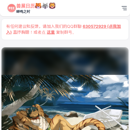
兽展日历
蝉鸣之时
有任何建议和反馈，请加入我们的QQ群聊
630572929 (点我加
入)
直抒胸臆！或者点
这里
复制群号。