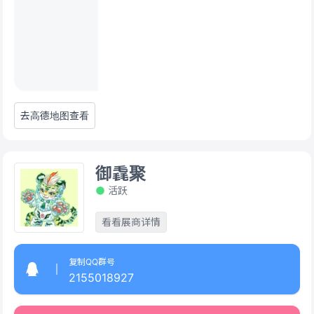
去高德地图查看
御毳聚
活跃
看看展商详情
复制QQ群号
2155018927