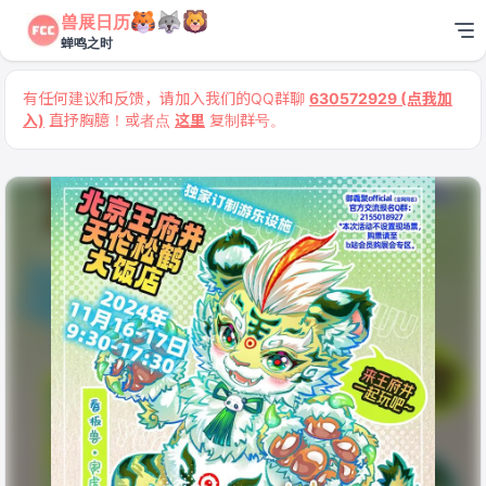
兽展日历
蝉鸣之时
有任何建议和反馈，请加入我们的QQ群聊
630572929 (点我加
入)
直抒胸臆！或者点
这里
复制群号。