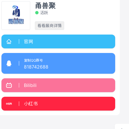
甬兽聚
活跃
看看展商详情
官网
复制QQ群号
818742688
Bilibili
小红书