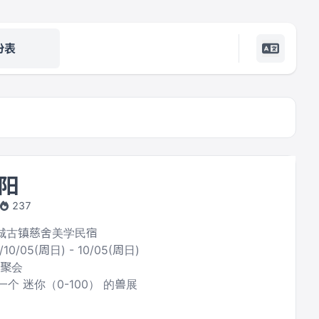
份表
阳
237
慈城古镇慈舍美学民宿
/10/05(周日) - 10/05(周日)
项聚会
个 迷你（0-100） 的兽展