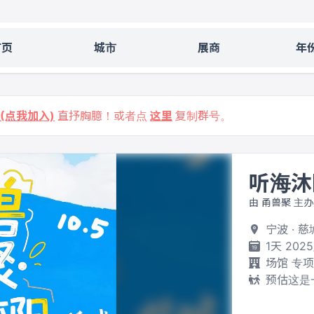
首页
城市
展商
年
9 (点我加入)
直抒胸臆！或者点
这里
复制群号。
听海沐
由 甬兽聚 主办
宁波 · 
1天 2025
场馆 专
预估这是一