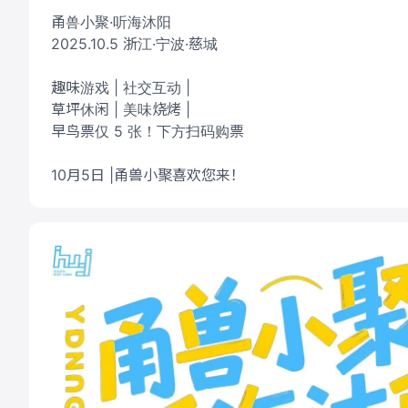
甬兽小聚·听海沐阳
2025.10.5 浙江·宁波·慈城
趣味游戏 | 社交互动 |
草坪休闲 | 美味烧烤 |
早鸟票仅 5 张！下方扫码购票
10月5日 |甬兽小聚喜欢您来！