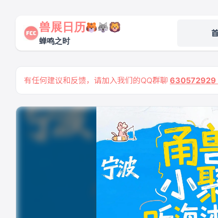
兽展日历
蝉鸣之时
有任何建议和反馈，请加入我们的QQ群聊
63057292