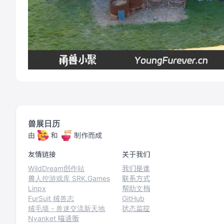
兽展日历
由
和
制作而成
友情链接
关于我们
WildDream创作站
我们是谁
兽人控游戏库 SRK.Games
联系方式
Linpx
帮助文档
FurSuit 绒兽志
GitHub
绒毛墙 - 兽迷交流新天地
状态监控
Nyanket 喵通贩