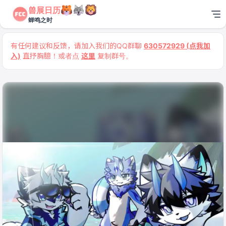
兽展日历
蝉鸣之时
有任何建议和反馈，请加入我们的QQ群聊
630572929 (点我加
入)
直抒胸臆！或者点
这里
复制群号。