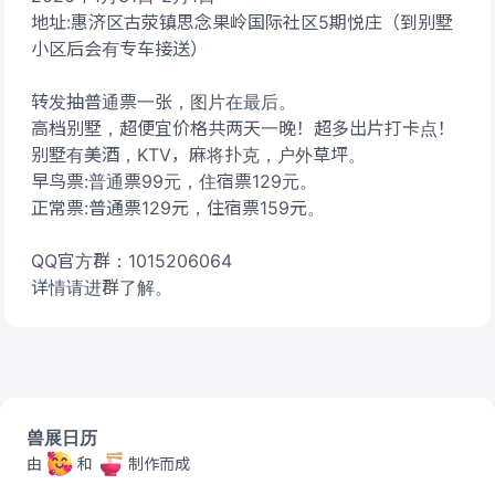
地址:惠济区古荥镇思念果岭国际社区5期悦庄（到别墅
小区后会有专车接送）
转发抽普通票一张，图片在最后。
高档别墅，超便宜价格共两天一晚！超多出片打卡点！
别墅有美酒，KTV，麻将扑克，户外草坪。
早鸟票:普通票99元，住宿票129元。
正常票:普通票129元，住宿票159元。
QQ官方群：1015206064
详情请进群了解。
兽展日历
由
和
制作而成