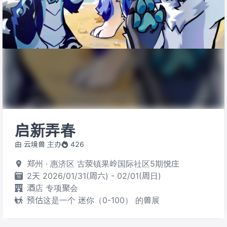
启新弄春
由 云境兽 主办
426
郑州 · 惠济区 古荥镇果岭国际社区5期悦庄
2天 2026/01/31(周六) - 02/01(周日)
酒店 专项聚会
预估这是一个 迷你（0-100） 的兽展