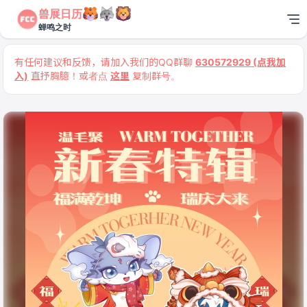
兽展日历
蝉鸣之时
有任何建议和反馈，请加入我们的QQ群聊
630572929 (点我加
入)
直抒胸臆！或者点
这里
复制群号。