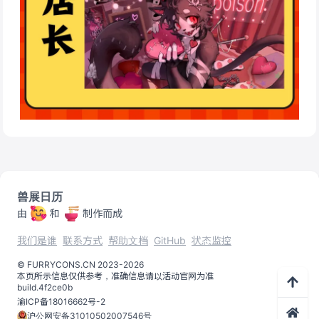
兽展日历
由
和
制作而成
我们是谁
联系方式
帮助文档
GitHub
状态监控
©️
FURRYCONS.CN
2023
-
2026
本页所示信息仅供参考，准确信息请以活动官网为准
build.
4f2ce0b
渝ICP备18016662号-2
沪公网安备31010502007546号