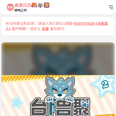
兽展日历
蝉鸣之时
有任何建议和反馈，请加入我们的QQ群聊
630572929 (点我加
入)
直抒胸臆！或者点
这里
复制群号。