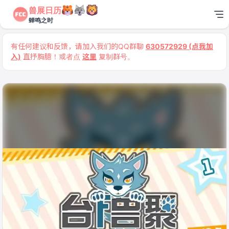
兽展日历
蝉鸣之时
有任何建议和反馈，请加入我们的QQ群聊
630572929 (点我加
入)
直抒胸臆！或者点
这里
复制群号。