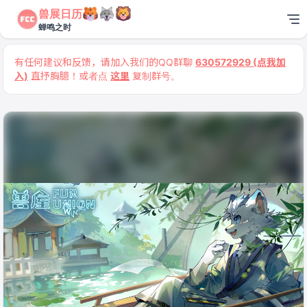
兽展日历
蝉鸣之时
有任何建议和反馈，请加入我们的QQ群聊
630572929 (点我加
入)
直抒胸臆！或者点
这里
复制群号。