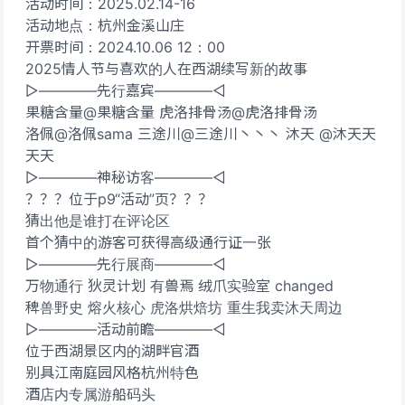
活动时间：2025.02.14-16
活动地点：杭州金溪山庄
开票时间：2024.10.06 12：00
2025情人节与喜欢的人在西湖续写新的故事
▷————先行嘉宾————◁
果糖含量@果糖含量 虎洛排骨汤@虎洛排骨汤
洛佩@洛佩sama 三途川@三途川丶丶丶 沐天 @沐天天
天天
▷————神秘访客————◁
？？？位于p9“活动”页？？？
猜出他是谁打在评论区
首个猜中的游客可获得高级通行证一张
▷————先行展商————◁
万物通行 狄灵计划 有兽焉 绒爪实验室 changed
稗兽野史 熔火核心 虎洛烘焙坊 重生我卖沐天周边
▷————活动前瞻————◁
位于西湖景区内的湖畔官酒
别具江南庭园风格杭州特色
酒店内专属游船码头