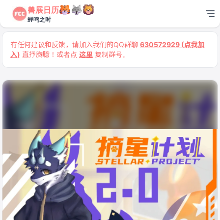
兽展日历
蝉鸣之时
有任何建议和反馈，请加入我们的QQ群聊
630572929 (点我加
入)
直抒胸臆！或者点
这里
复制群号。