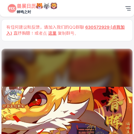
兽展日历
蝉鸣之时
有任何建议和反馈，请加入我们的QQ群聊
630572929 (点我加
入)
直抒胸臆！或者点
这里
复制群号。