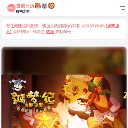
兽展日历
蝉鸣之时
有任何建议和反馈，请加入我们的QQ群聊
630572929 (点我加
入)
直抒胸臆！或者点
这里
复制群号。