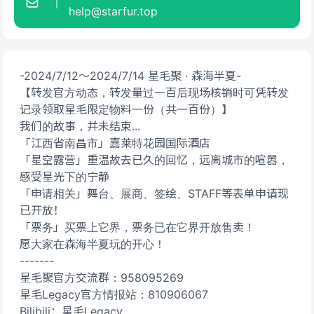
help@starfur.top
-2024/7/12～2024/7/14 星毛聚 · 森海半夏-
【转发官方动态，转发量过一百后现场核销时可凭转发
记录领取星毛限定物料一份（共一百份）】
我们的故事，并未结束...
「江西省南昌市」嘉莱特花园国际酒店
「星空露营」重温故去已久的回忆，远离城市的喧嚣，
感受星光下的宁静
「申请相关」舞台、展商、签绘、STAFF等表单申请现
已开放！
「票务」买票上它界，票务已在它界开放售卖！
愿大家在森海半夏玩的开心！
-------
星毛聚官方交流群：958095269
星毛Legacy官方情报站：810906067
Bilibili：星毛Legacy