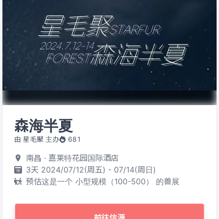
森海半夏
由 星毛聚 主办
681
南昌 · 嘉莱特花园国际酒店
3天 2024/07/12(周五) - 07/14(周日)
预估这是一个 小型规模（100-500） 的兽展
前往信源