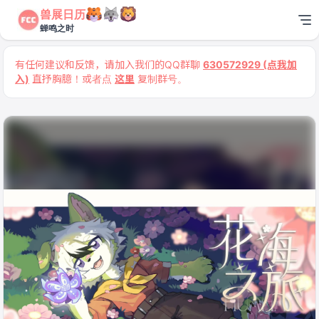
兽展日历
蝉鸣之时
有任何建议和反馈，请加入我们的QQ群聊
630572929 (点我加
入)
直抒胸臆！或者点
这里
复制群号。