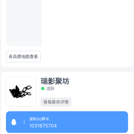
去高德地图查看
瑞影聚坊
活跃
看看展商详情
复制QQ群号
1031875704