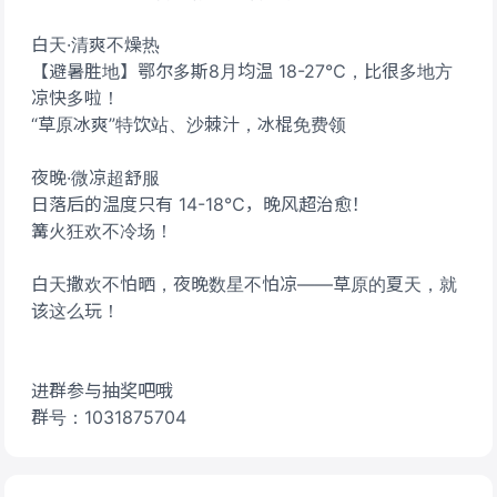
白天·清爽不燥热
【避暑胜地】鄂尔多斯8月均温 18-27℃，比很多地方
凉快多啦！
“草原冰爽”特饮站、沙棘汁，冰棍免费领
夜晚·微凉超舒服
日落后的温度只有 14-18℃，晚风超治愈！
篝火狂欢不冷场！
白天撒欢不怕晒，夜晚数星不怕凉——草原的夏天，就
该这么玩！
进群参与抽奖吧哦
群号：1031875704