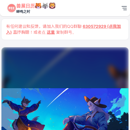
兽展日历
蝉鸣之时
有任何建议和反馈，请加入我们的QQ群聊
630572929 (点我加
入)
直抒胸臆！或者点
这里
复制群号。