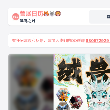
兽展日历
蝉鸣之时
有任何建议和反馈，请加入我们的QQ群聊
63057292