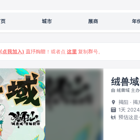
首页
城市
展商
年
9 (点我加入)
直抒胸臆！或者点
这里
复制群号。
绒兽域
由 绒兽域 主办
揭阳 · 
1天 2024
预估这是一