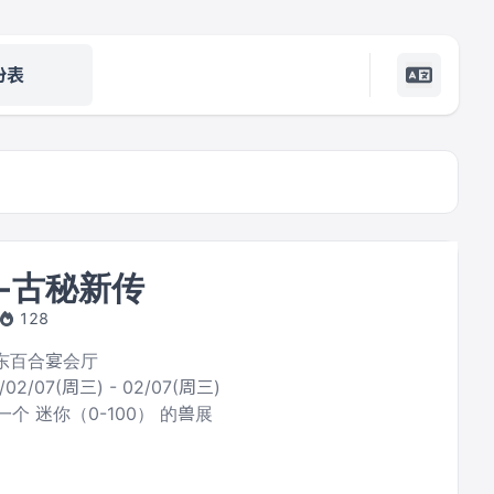
份表
-古秘新传
128
揭东百合宴会厅
/02/07(周三) - 02/07(周三)
个 迷你（0-100） 的兽展