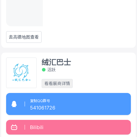
去高德地图查看
绒汇巴士
活跃
看看展商详情
复制QQ群号
541061726
Bilibili