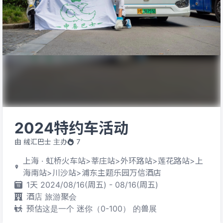
2024特约车活动
由 绒汇巴士 主办
7
上海 · 虹桥火车站>莘庄站>外环路站>莲花路站>上
海南站>川沙站>浦东主题乐园万信酒店
1天 2024/08/16(周五) - 08/16(周五)
酒店 旅游聚会
预估这是一个 迷你（0-100） 的兽展