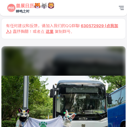
兽展日历
蝉鸣之时
有任何建议和反馈，请加入我们的QQ群聊
630572929 (点我加
入)
直抒胸臆！或者点
这里
复制群号。