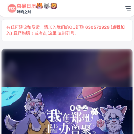
兽展日历
蝉鸣之时
有任何建议和反馈，请加入我们的QQ群聊
630572929 (点我加
入)
直抒胸臆！或者点
这里
复制群号。