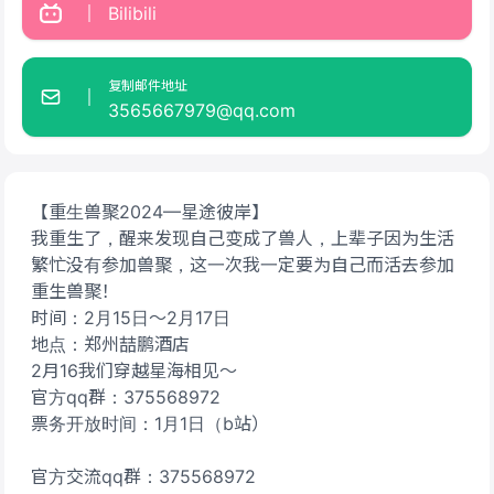
Bilibili
复制邮件地址
3565667979@qq.com
【重生兽聚2024—星途彼岸】
我重生了，醒来发现自己变成了兽人，上辈子因为生活
繁忙没有参加兽聚，这一次我一定要为自己而活去参加
重生兽聚！
时间：2月15日～2月17日
地点：郑州喆鹏酒店
2月16我们穿越星海相见～
官方qq群：375568972
票务开放时间：1月1日（b站）
官方交流qq群：375568972