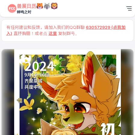
兽展日历
蝉鸣之时
有任何建议和反馈，请加入我们的QQ群聊
630572929 (点我加
入)
直抒胸臆！或者点
这里
复制群号。