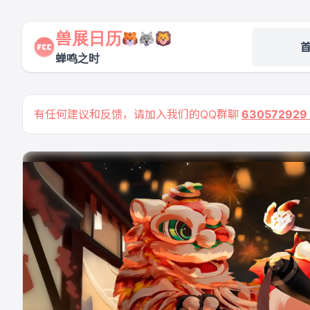
兽展日历
蝉鸣之时
有任何建议和反馈，请加入我们的QQ群聊
63057292