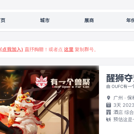
首页
城市
展商
年
9 (点我加入)
直抒胸臆！或者点
这里
复制群号。
醒狮夺
由 OUFC有一
广州 · 
3天 2023
酒店 综
预估这是一