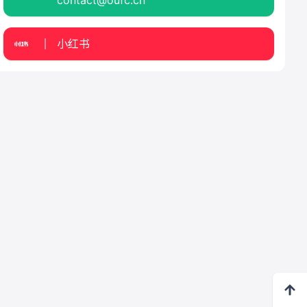
contact@oufc.cn
小红书