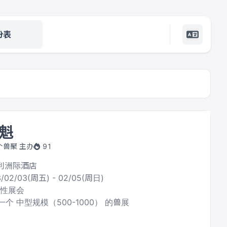
份表
魁
个兽聚 主办
91
保利洲际酒店
/02/03(周五) - 02/05(周日)
合性展会
个 中型规模（500-1000） 的兽展