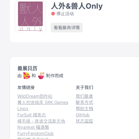
人外&兽人Only
停止活动
看看展商详情
兽展日历
由
和
制作而成
友情链接
关于我们
WildDream创作站
我们是谁
兽人控游戏库 SRK.Games
联系方式
Linpx
帮助文档
FurSuit 绒兽志
GitHub
绒毛墙 - 兽迷交流新天地
状态监控
Nyanket 喵通贩
FurryFandomClub