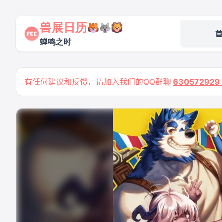
兽展日历
蝉鸣之时
有任何建议和反馈，请加入我们的QQ群聊
63057292