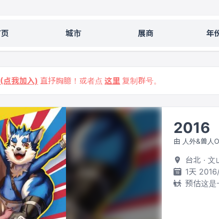
首页
城市
展商
年
9 (点我加入)
直抒胸臆！或者点
这里
复制群号。
2016
由 人外&兽人On
台北 · 
1天 2016
预估这是一