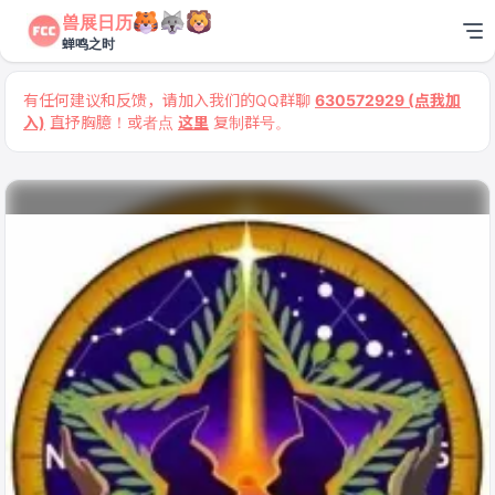
兽展日历
蝉鸣之时
有任何建议和反馈，请加入我们的QQ群聊
630572929 (点我加
入)
直抒胸臆！或者点
这里
复制群号。