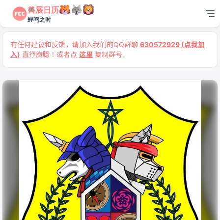
兽展日历
蝉鸣之时
有任何建议和反馈，请加入我们的QQ群聊
630572929 (点我加
入)
直抒胸臆！或者点
这里
复制群号。