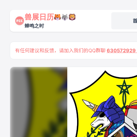
兽展日历
蝉鸣之时
有任何建议和反馈，请加入我们的QQ群聊
63057292