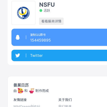
NSFU
活跃
看看展商详情
复制QQ群号
154459895
Twitter
兽展日历
由
和
制作而成
友情链接
关于我们
WildDream创作站
我们是谁