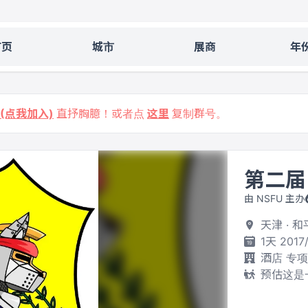
首页
城市
展商
年
9 (点我加入)
直抒胸臆！或者点
这里
复制群号。
第二届
由 NSFU 主办
天津 · 
1天 2017
酒店 专
预估这是一