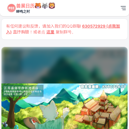
兽展日历
蝉鸣之时
有任何建议和反馈，请加入我们的QQ群聊
630572929 (点我加
入)
直抒胸臆！或者点
这里
复制群号。