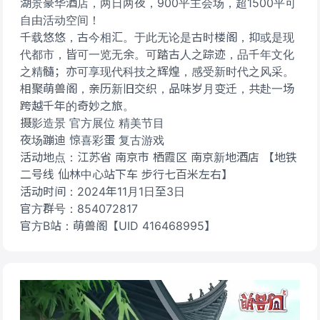
湖景豪华酒店，两日两夜，900平主会场，超1500平可
自由活动空间！
千载悠悠，古今相汇。于此无论是古时楼阁，抑或是现
代都市，皆可一览无余。可踏古人之踪迹，品千年文化
之精髓；亦可享现代科技之辉煌，感受新时代之风采。
相聚萌兽阁，亲历新旧交织，品味岁月变迁，共赴一场
跨越千年的奇妙之旅。
摄影造景 官方展位 精美节目
夜场蹦迪 惊喜彩蛋 复古游戏
活动地点：江苏省 南京市 栖霞区 南京新地酒店 【地铁
二号线 仙林中心站下车 步行七百米左右】
活动时间：2024年11月1日至3日
官方群号：854072817
官方B站：萌兽阁【UID 416468995】