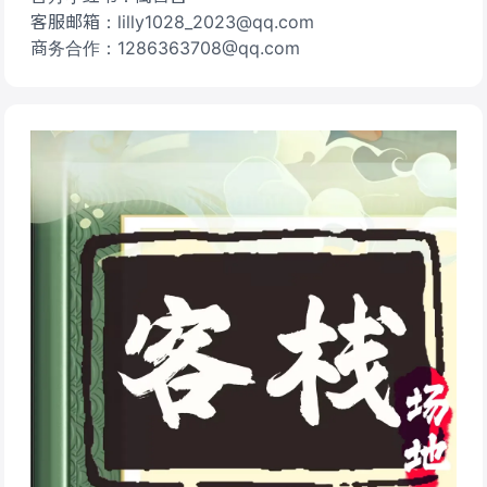
客服邮箱：lilly1028_2023@qq.com
商务合作：1286363708@qq.com