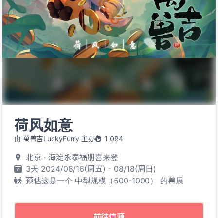
荷风如意
由 萬兽吉LuckyFurry 主办
1,094
北京 · 海淀永泰福朋喜来登
3天 2024/08/16(周五) - 08/18(周日)
预估这是一个 中型规模（500-1000） 的兽展
前往信源