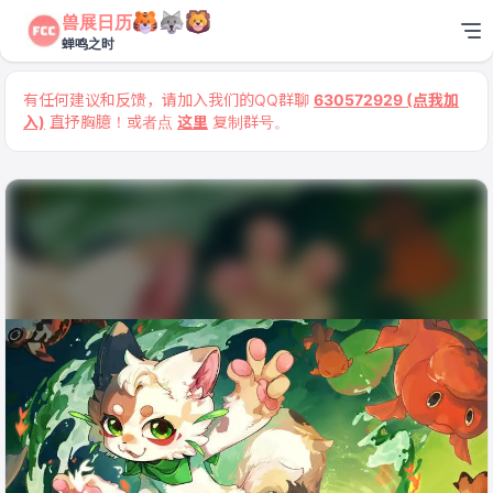
兽展日历
蝉鸣之时
有任何建议和反馈，请加入我们的QQ群聊
630572929 (点我加
入)
直抒胸臆！或者点
这里
复制群号。