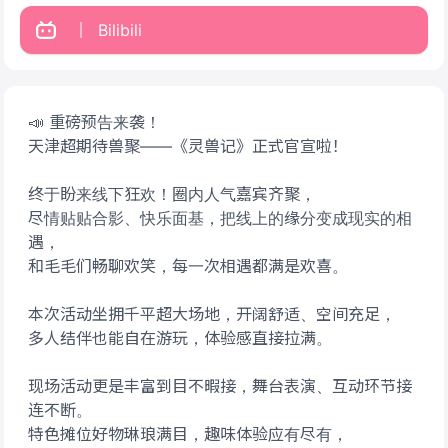
Bilibili
📣 重磅预告来袭！
天津超期待兽聚——《灵兽记》正式官宣啦！
终于盼来线下狂欢！圈内人气嘉宾齐聚，
尽情贴贴合影、快乐面基，把线上的缘分变成现实的相
遇，
和毛毛们畅聊欢笑，每一次相遇都满是欢喜。
本次活动坐拥千平超大场地，开阔舒适、空间充足，
多人结伴也能自在游玩，体验感直接拉满。
现场活动更是丰富到目不暇接，舞台表演、互动环节接
连不断。
特色摊位好物琳琅满目，趣味体验应有尽有，