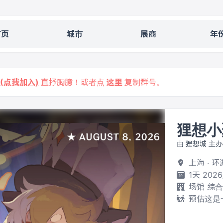
首页
城市
展商
年
9 (点我加入)
直抒胸臆！或者点
这里
复制群号。
狸想小
由 狸想城 主办
上海 · 
1天 2026
场馆 综
预估这是一