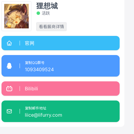
狸想城
活跃
看看展商详情
官网
复制QQ群号
1093409524
Bilibili
复制邮件地址
liice@lifurry.com