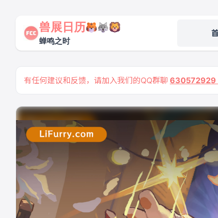
兽展日历
蝉鸣之时
有任何建议和反馈，请加入我们的QQ群聊
63057292