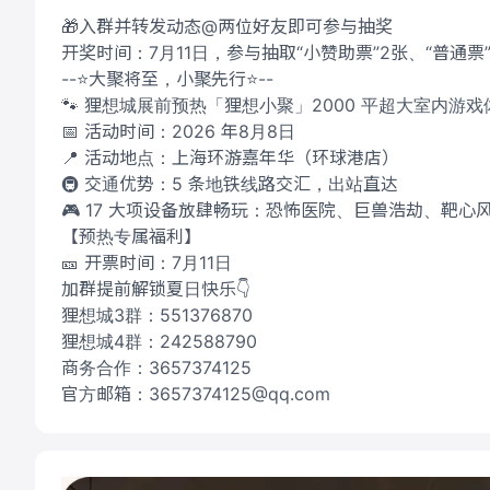
🎁入群并转发动态@两位好友即可参与抽奖​
开奖时间：7月11日，参与抽取“小赞助票”2张、“普通票
--⭐大聚将至，小聚先行⭐--
🐾 狸想城展前预热「狸想小聚」2000 平超大室内游
📅 活动时间：2026 年8月8日
📍 活动地点：上海环游嘉年华（环球港店）
🚇 交通优势：5 条地铁线路交汇，出站直达
🎮 17 大项设备放肆畅玩：恐怖医院、巨兽浩劫、靶
【预热专属福利】
🎫 开票时间：7月11日
加群提前解锁夏日快乐👇
狸想城3群：551376870
狸想城4群：242588790
商务合作：3657374125
官方邮箱：3657374125@qq.com