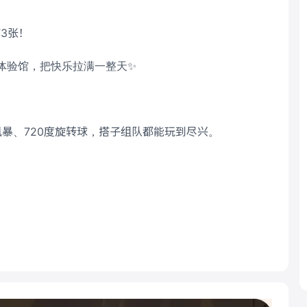
”3张！
戏体验馆，把快乐拉满一整天✨
心风暴、720度旋转球，搭子组队都能玩到尽兴。