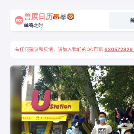
兽展日历
蝉鸣之时
有任何建议和反馈，请加入我们的QQ群聊
63057292