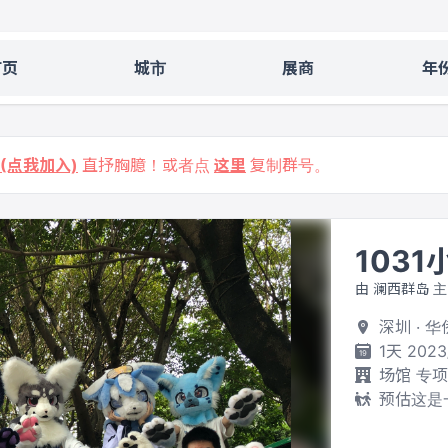
首页
城市
展商
年
9 (点我加入)
直抒胸臆！或者点
这里
复制群号。
1031
由 澜西群岛 
深圳 · 
1天 2023
场馆 专
预估这是一