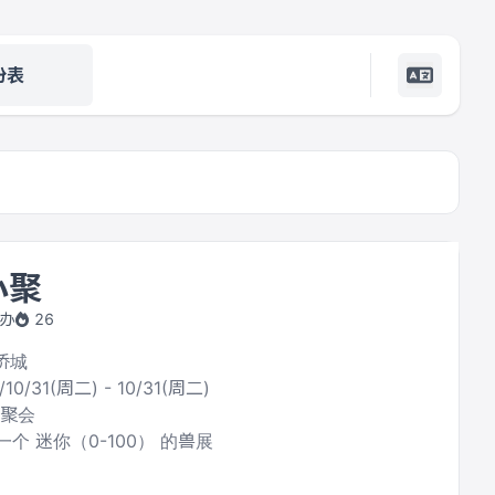
份表
小聚
主办
26
华侨城
/10/31(周二) - 10/31(周二)
项聚会
个 迷你（0-100） 的兽展