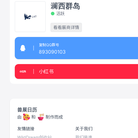
澜西群岛
活跃
看看展商详情
复制QQ群号
893090103
小红书
兽展日历
由
和
制作而成
友情链接
关于我们
WildDream创作站
我们是谁