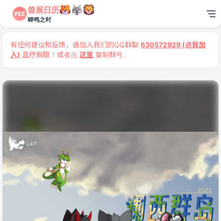
兽展日历
蝉鸣之时
有任何建议和反馈，请加入我们的QQ群聊
630572929 (点我加
入)
直抒胸臆！或者点
这里
复制群号。